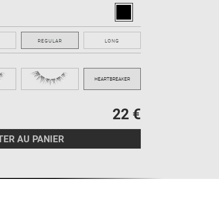
REGULAR
LONG
22 €
ER AU PANIER