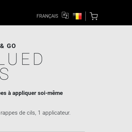
FRANÇAIS
& GO
LUED
S
lées à appliquer soi-même
rappes de cils, 1 applicateur.