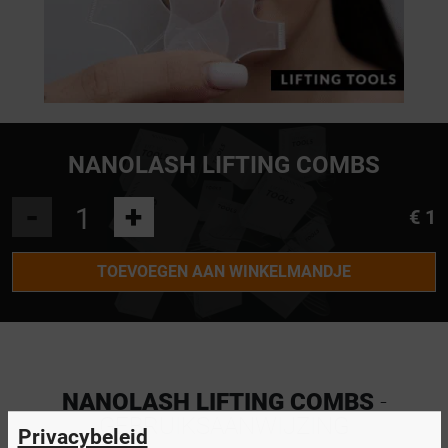
NANOLASH LIFTING COMBS
-
+
€ 1
TOEVOEGEN AAN WINKELMANDJE
NANOLASH LIFTING COMBS
-
GEBRUIKSAANWIJZING
Privacybeleid