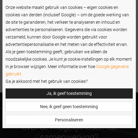
Onze website maakt gebruik van cookies – eigen cookies en
Breng eerst siliconen staafjes aan op de oogleden en bedek
cookies van derden (inclusief Google) – om de goede werking van
ze daarna in met voldoende lijm. Neem nu een kam en
kam
de site te garanderen, het verkeer te analyseren en inhoud en
met de platte kant
de wimpers op het staafje
met lijm.
advertenties te personaliseren. Gegevens die via cookies worden
Neem daarna de andere kant van de kam en gebruik het
verzameld, kunnen door Google worden gebruikt voor
uiteinde van de tanden om
de wimpers grondig te
advertentiepersonalisatie en het meten van de effectiviteit ervan.
scheiden
. Volg vervolgens de verdere stappen van om de
Als je geen toestemming geeft, gebruiken we alleen de
wimpers te liften en te lamineren.
noodzakelijke cookies. Je kunt je cookie-instellingen op elk moment
in je browser wijzigen. Meer informatie over hoe
Google gegevens
gebruikt.
Ga je akkoord met het gebruik van cookies?
Ja, ik geef toestemming
Ben je een beauty
Nee, ik geef geen toestemming
professional en heb je vragen
Personaliseren
over de mogelijkheden tot
samenwerking?