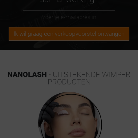
Ik wil graag een verkoopvoorstel ontvangen
NANOLASH
- UITSTEKENDE WIMPER
PRODUCTEN