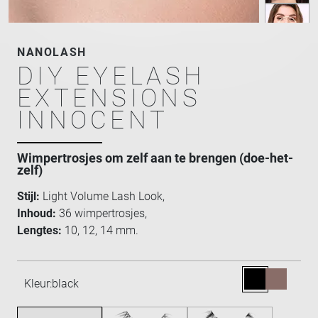
NANOLASH
DIY EYELASH
EXTENSIONS
INNOCENT
Wimpertrosjes om zelf aan te brengen (doe-het-
zelf)
Stijl:
Light Volume Lash Look,
Inhoud:
36 wimpertrosjes,
Lengtes:
10, 12, 14 mm.
Kleur:
black